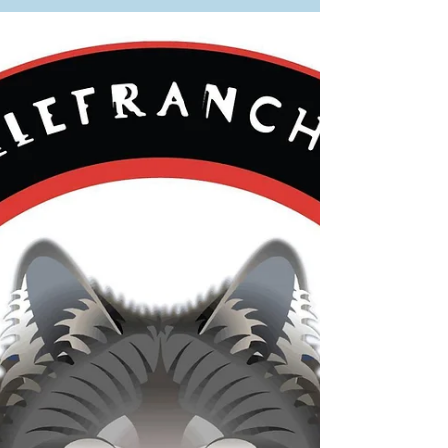
NORME AFNOR SPEC S76-
001
• Masque barrière blanc • Masque barrière imprimé par
sublimation Masque proposé avec une impression de
votre choix : logo, nom,...