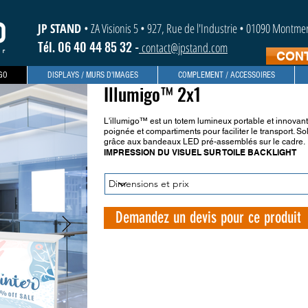
JP STAND
• ZA Visionis 5 • 927, Rue de l'Industrie • 01090 Montm
Tél. 06 40 44 85 32 -
contact@jpstand.com
CON
GO
DISPLAYS / MURS D'IMAGES
COMPLEMENT / ACCESSOIRES
Illumigo™ 2x1
L'illumigo™ est un totem lumineux portable et innovant
poignée et compartiments pour faciliter le transport. S
grâce aux bandeaux LED pré-assemblés sur le cadre.
IMPRESSION DU VISUEL SUR TOILE BACKLIGHT
Demandez un devis pour ce produit