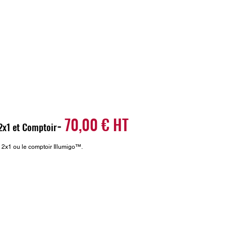
70,00 € HT
-
2x1 et Comptoir
™ 2x1 ou le comptoir Illumigo™.