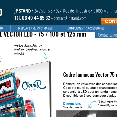
JP STAND
• ZA Visionis 5 • 927, Rue de l'Industrie • 01090 Montm
Tél. 06 40 44 85 32 -
contact@jpstand.com
CON
GO
DISPLAYS / MURS D'IMAGES
COMPLEMENT / ACCESSOIRES
 VECTOR LED - 75 / 100 et 125 mm
Contactez-n
Cadre lumineux Vector 75 
Démarquez-vous avec des conceptions
Ce cadre mural ou autoportant propos
tangentiel à LED pour un rendu hom
Disponible en 3 couleurs pour s’adap
Dimensions
Sur demande