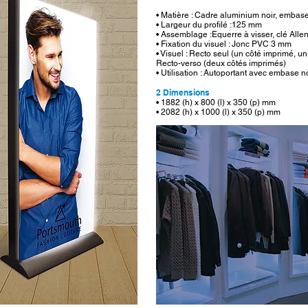
• Matière : Cadre aluminium noir, embas
• Largeur du profilé :125 mm
• Assemblage :Equerre à visser, clé Alle
• Fixation du visuel : Jonc PVC 3 mm
• Visuel : Recto seul (un côté imprimé, un
Recto-verso (deux côtés imprimés)
• Utilisation : Autoportant avec embase n
2 Dimensions
• 1882 (h) x 800 (l) x 350 (p) mm
• 2082 (h) x 1000 (l) x 350 (p) mm