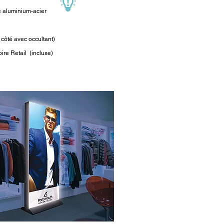
e aluminium-acier
n
 côté avec occultant)
oire Retail (incluse)