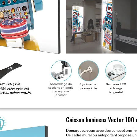
Assemblage de
Système de
Bandeau LED
sections en angle
passe-câble
éclairage
par équerre
tangentiel
à visser
Caisson lumineux Vector 100 r
Démarquez-vous avec des conceptions inn
Ce cadre mural ou autoportant propose un