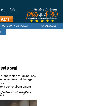
erle-sur-Saône
TACT
OUTDOOR / DRAPEAUX
CATALOGUES
ous
recto seul
 innovantes et lumineuses !
e un système d’éclairage
ogène.
ter à son environnement.