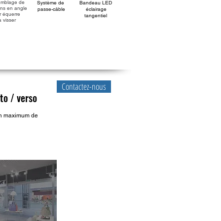
emblage de
Système de
Bandeau LED
ons en angle
passe-câble
éclairage
r équerre
tangentiel
à visser
Contactez-nous
to / verso
 un maximum de