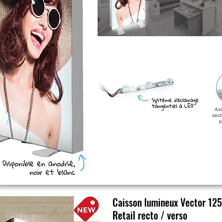
As
sect
p
Caisson lumineux Vector 12
Retail recto / verso